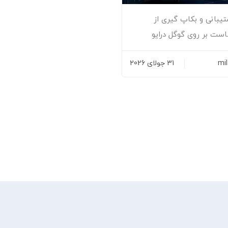
یبانی و بکاپ گیری از
ست بر روی گوگل درایو
mi
31 جولای 2026