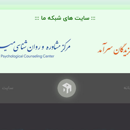
::: سایت های شبکه ما :::
انه
سایت