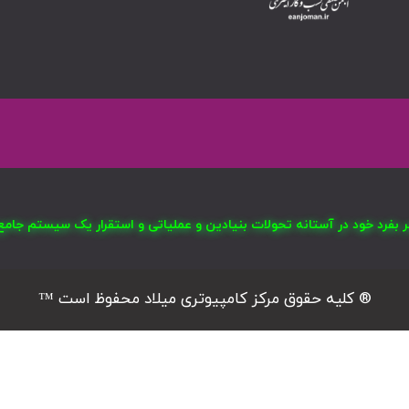
صر بفرد خود در آستانه تحولات بنیادین و عملیاتی و استقرار یک سیستم ج
® کلیه حقوق مرکز کامپیوتری میلاد محفوظ است ™