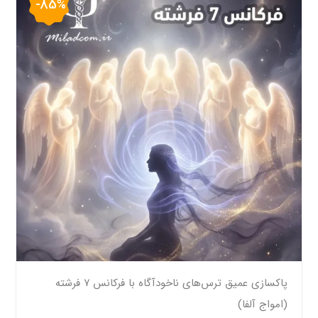
-85%
پاکسازی عمیق ترس‌های ناخودآگاه با فرکانس ۷ فرشته
(امواج آلفا)