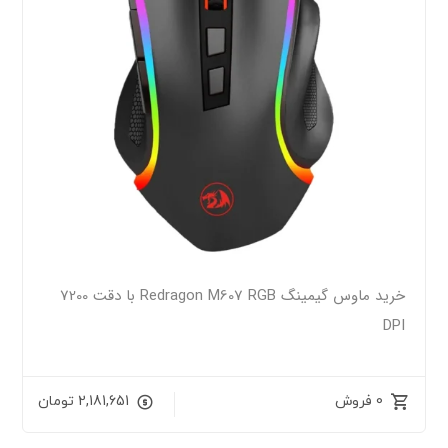
خرید ماوس گیمینگ Redragon M607 RGB با دقت 7200
DPI
0 فروش
2,181,651
تومان