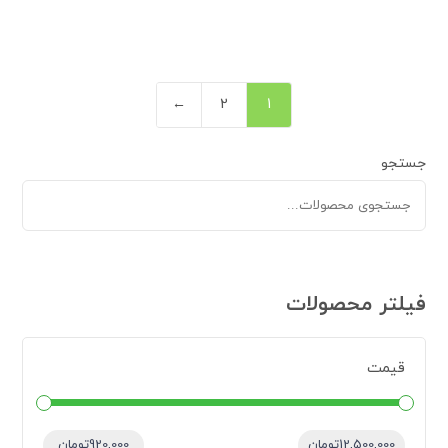
←
2
1
جستجو
فیلتر محصولات
قیمت
قیمت:
—
12,500,000تومان
920,000تومان