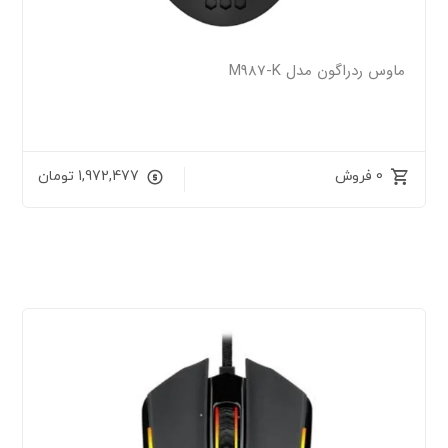
ماوس ردراگون مدل M987-K
0 فروش
1,972,477
تومان