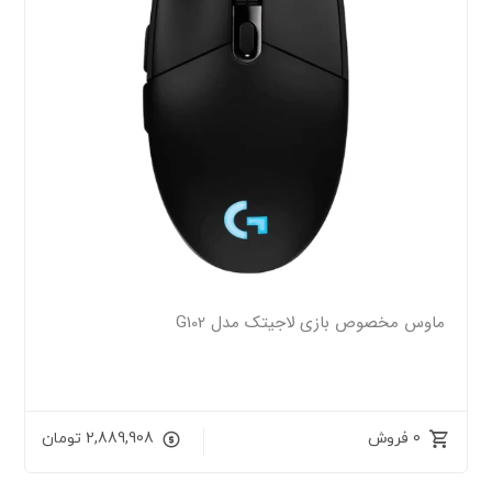
ماوس مخصوص بازی لاجیتک مدل G102
0 فروش
2,889,908
تومان