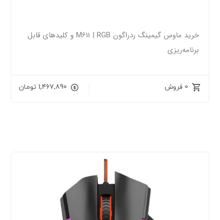
خرید ماوس گیمینگ ردراگون M611 | RGB و کلیدهای قابل
برنامه‌ریزی
0 فروش
1,467,890
تومان