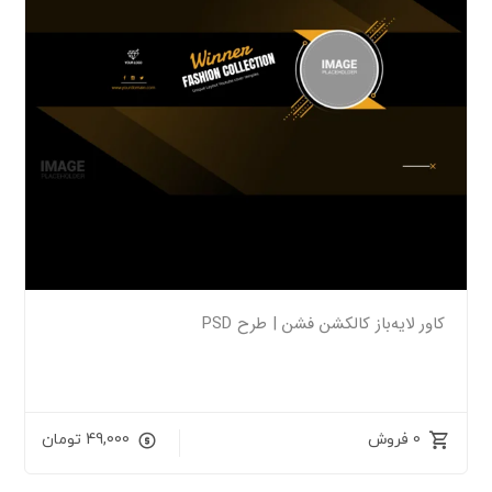
کاور لایه‌باز کالکشن فشن | طرح PSD
0 فروش
49,000
تومان