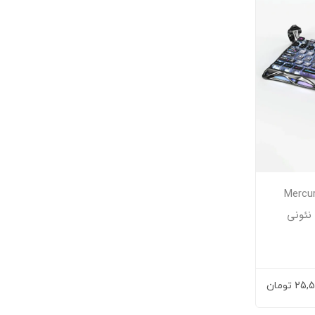
گراوا استار Mercury K1
نیای نئونی
25,5
تومان