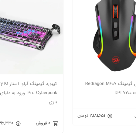
خرید ماوس گیمینگ Redragon M607
کیبورد گیمینگ 
Pro Cyberpunk: ورود به د
بازی
2,181,651
تومان
0 فروش
96,330