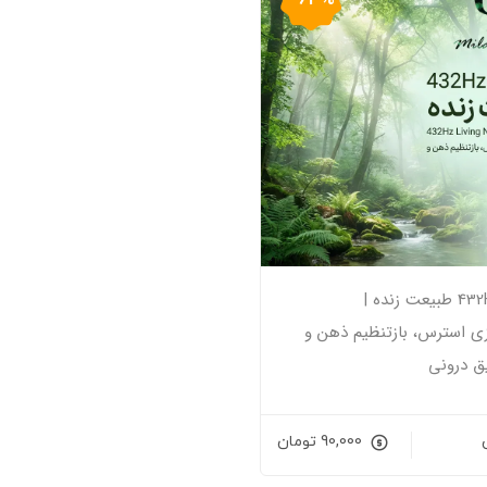
فرکانس 432Hz طبیعت زنده |
ی استرس، بازتنظیم ذهن و
ق درونی
90,000
تومان