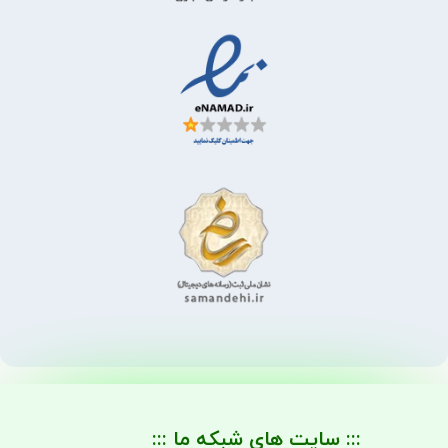
::: سایت های شبکه ما :::