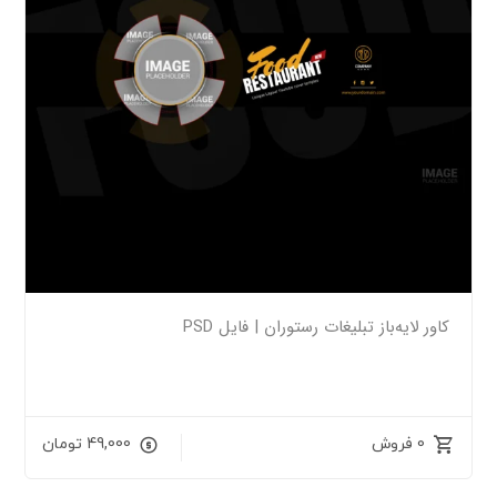
کاور لایه‌باز تبلیغات رستوران | فایل PSD
0 فروش
49,000
تومان