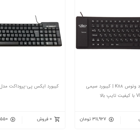
خرید کیبورد ونوس K118 | کیبورد سیمی
کیبورد ایکس پی-پروداکت مدل P-8000
بالا
311,927
تومان
0 فروش
,550