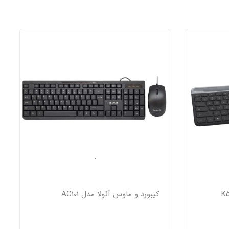
کیبورد و ماوس آئولا مدل AC101