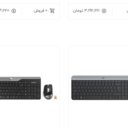
3,192,661
تومان
0 فروش
4,220