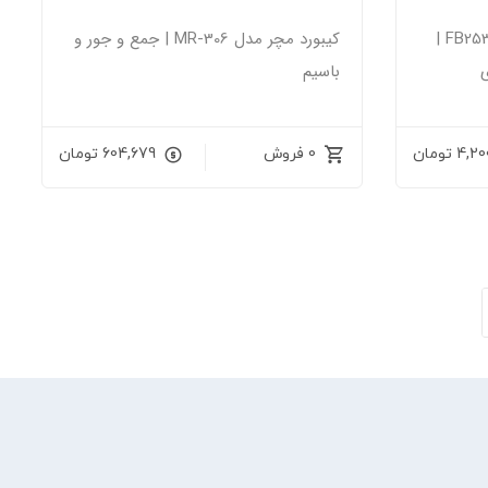
کیبورد و موس ای فورتک FB2535CS |
کیبورد مچر مدل MR-306 | جمع و جور و
باسیم
4,20
تومان
0 فروش
604,679
تومان