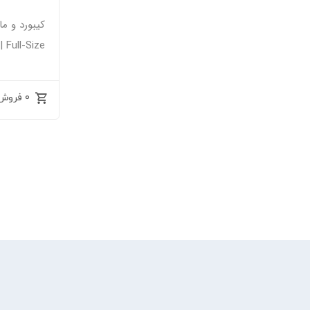
کیبورد و م
MK470 | Full-Size |
0 فروش