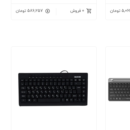
5,06
تومان
0 فروش
586,257
تومان