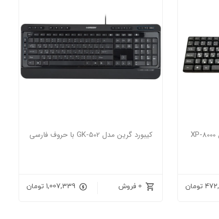
X
کیبورد گرین مدل GK-502 با حروف فارسی
472
تومان
0 فروش
1,007,339
تومان