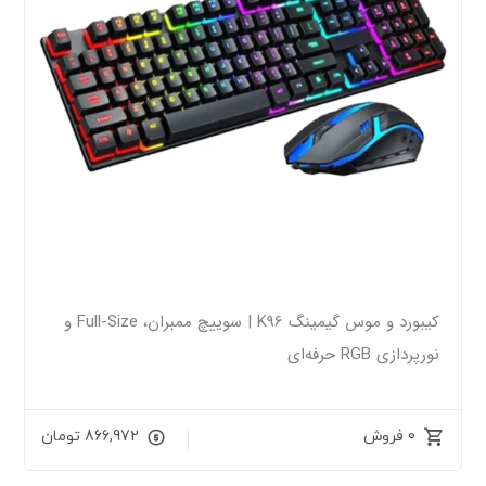
کیبورد و موس گیمینگ K96 | سوییچ ممبران، Full-Size و
نورپردازی RGB حرفه‌ای
0 فروش
866,972
تومان