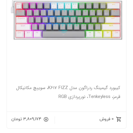
کیبورد گیمینگ ردراگون مدل K617 FIZZ، سوییچ مکانیکال
قرمز، Tenkeyless، نورپردازی RGB
0 فروش
3,809,174
تومان