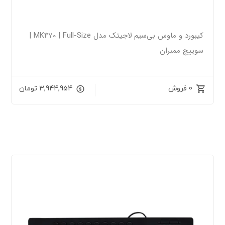
کیبورد و ماوس بی‌سیم لاجیتک مدل MK470 | Full-Size |
سوییچ ممبران
0 فروش
3,944,954
تومان