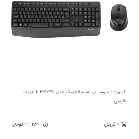
کیبورد و ماوس بی سیم لاجیتک مدل MK345 با حروف
فارسی
0 فروش
3,192,661
تومان