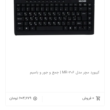
کیبورد مچر مدل MR-306 | جمع و جور و باسیم
0 فروش
604,679
تومان