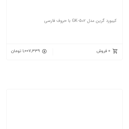
کیبورد گرین مدل GK-502 با حروف فارسی
0 فروش
1,007,339
تومان