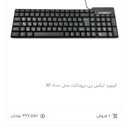
کیبورد ایکس پی-پروداکت مدل XP-8000
0 فروش
472,550
تومان