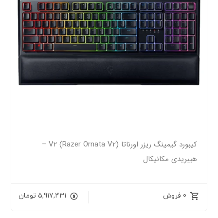
کیبورد گیمینگ ریزر اورناتا V2 (Razer Ornata V2) –
هیبریدی مکانیکال
0 فروش
5,917,431
تومان