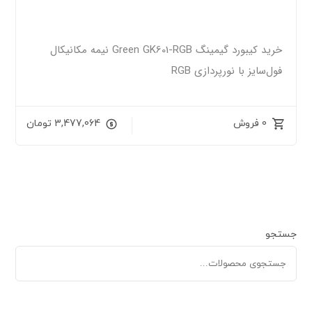
خرید کیبورد گیمینگ Green GK601-RGB نیمه مکانیکال
فول‌سایز با نورپردازی RGB
0 فروش
3,477,064
تومان
جستجو