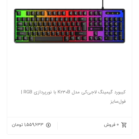
کیبورد گیمینگ لاجی‌کی مدل K230B با نورپردازی RGB |
فول‌سایز
0 فروش
1,559,633
تومان