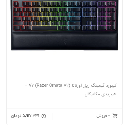
کیبورد گیمینگ ریزر اورناتا V2 (Razer Ornata V2) –
هیبریدی مکانیکال
0 فروش
5,917,431
تومان