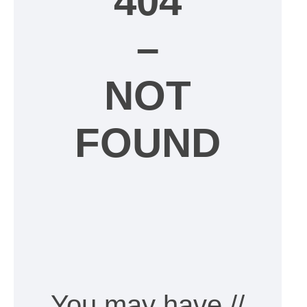
404
–
NOT
FOUND
// You may have