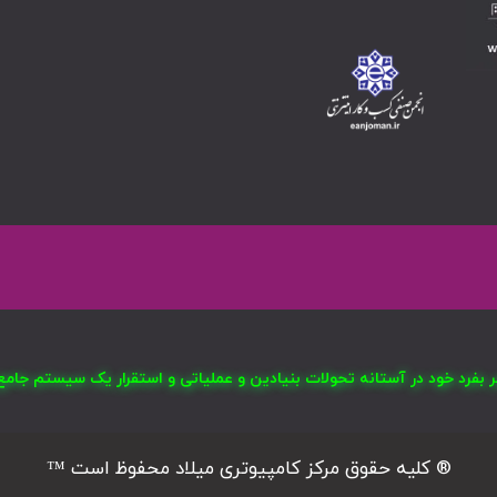
صر بفرد خود در آستانه تحولات بنیادین و عملیاتی و استقرار یک سیستم ج
® کلیه حقوق مرکز کامپیوتری میلاد محفوظ است ™