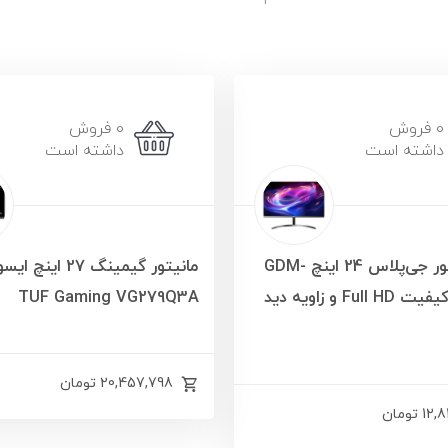
0 فروش
0 فروش
داشته است
داشته است
خرید مانیتور جی‌پلاس 24 اینچ GDM-
مانیتور گیمینگ 27
248CS با کیفیت Full HD و زاویه دید
TUF Gaming VG279Q3A
20,457,798
تومان
12,
تومان