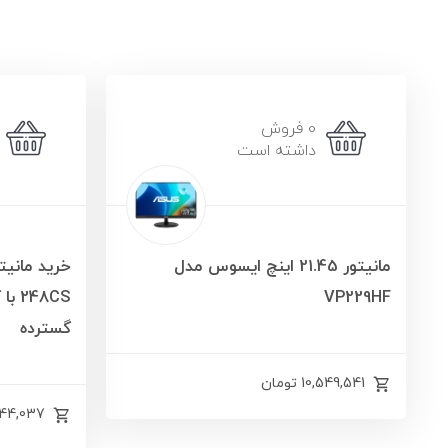
0 فروش
داشته است
مانیتور 21.45 اینچ ایسوس مدل
VP229HF
گسترده
10,549,541
تومان
844,037