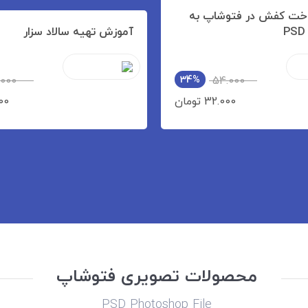
خت کفش در فتوشاپ به
آموزش تهیه سالاد سزار
000
34%
54.000
32.000 تومان
.000
محصولات تصویری فتوشاپ
PSD Photoshop File