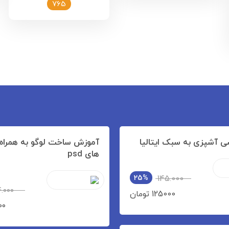
765
ی آشپزی به سبک ایتالیا
آموزش ساخت لوگو به همراه 
های psd
25%
145.000
.۰۰۰
125000 تومان
.۰۰۰