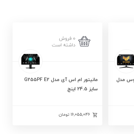
0 فروش
داشته است
 اینچ ایسوس مدل
مانیتور ام اس آی مدل G255PF E2
سایز 24.5 اینچ
16,055,046
تومان