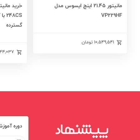
مانیتور 21.45 اینچ ایسوس مدل
VP229HF
گسترده
10,549,541
تومان
844,037
دوره آموزش