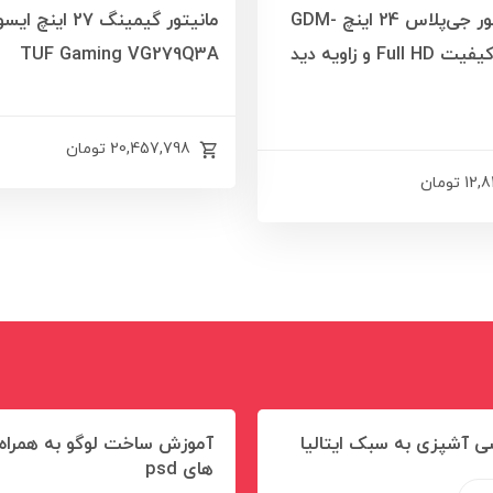
خرید مانیتور جی‌پلاس 24 اینچ GDM-
مانیتور گیمینگ 27
248CS با کیفیت Full HD و زاویه دید
TUF Gaming VG279Q3A
20,457,798
تومان
12,
تومان
ی آشپزی به سبک ایتالیا
آموزش ساخت لوگو به همراه 
های psd