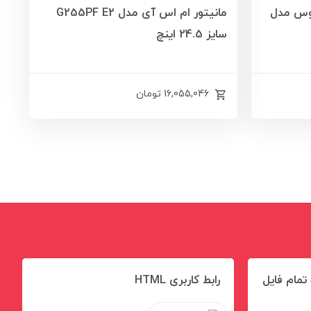
 اینچ ایسوس مدل
مانیتور ام اس آی مدل G255PF E2
سایز 24.5 اینچ
16,055,046
تومان
تمام فایل
رابط کاربری HTML