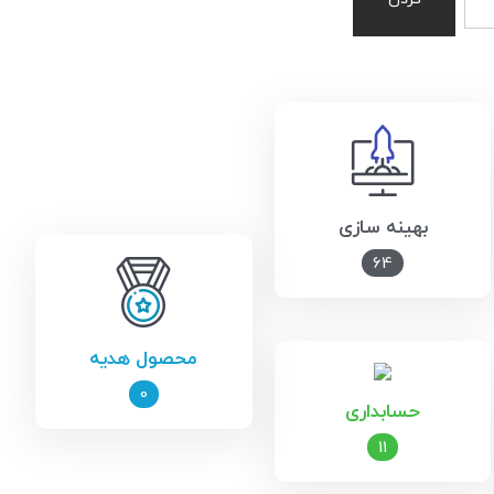
بهینه سازی
64
محصول هدیه
0
حسابداری
11