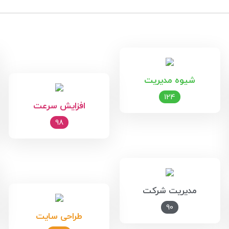
شیوه مدیریت
124
افزایش سرعت
98
مدیریت شرکت
90
طراحی سایت