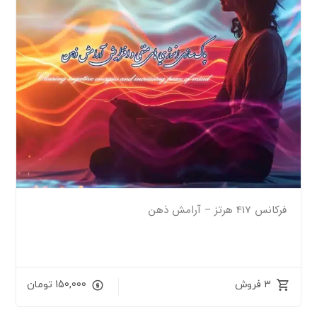
فرکانس 417 هرتز – آرامش ذهن
3 فروش
150,000
تومان