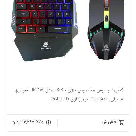
کیبورد و موس مخصوص بازی جکنگ مدل JK-913، سوییچ
ممبران، Full-Size، نورپردازی RGB LED
0 فروش
2,293,578
تومان