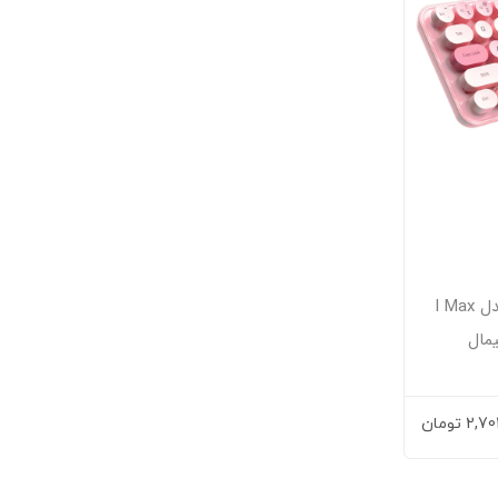
کیبورد و ماوس بی‌سیم مافی مدل I Max
مال
2,70
تومان