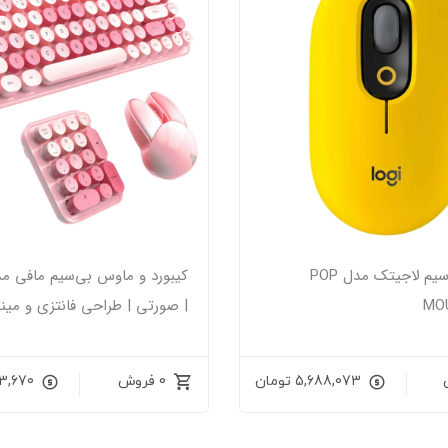
ماوس بی سیم لاجیتک مدل POP
MOU
| صورتی | طراحی فانتزی و مینی
5,688,073
تومان
0 فروش
3,670