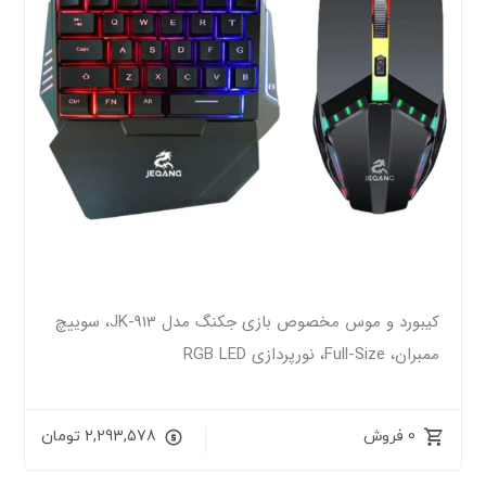
کیبورد و موس مخصوص بازی جکنگ مدل JK-913، سوییچ
ممبران، Full-Size، نورپردازی RGB LED
0 فروش
2,293,578
تومان