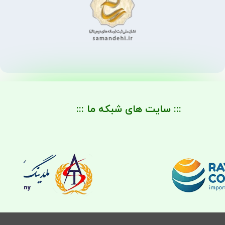
::: سایت های شبکه ما :::