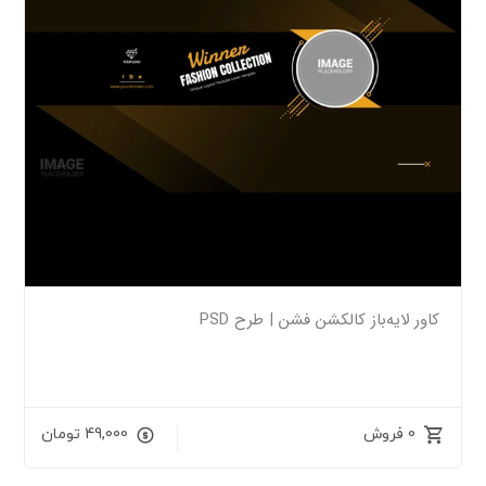
کاور لایه‌باز کالکشن فشن | طرح PSD
0 فروش
49,000
تومان