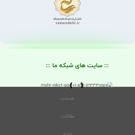
::: سایت های شبکه ما :::