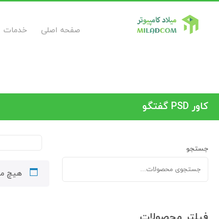
صفحه اصلی
خدمات
کاور PSD گفتگو
جستجو
هیچ مح
فیلتر محصولات