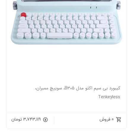
کیبورد بی سیم اکتو مدل B305، سوییچ ممبران،
Tenkeyless
0 فروش
3,743,119
تومان