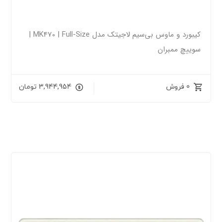
کیبورد و ماوس بی‌سیم لاجیتک مدل MK470 | Full-Size |
سوییچ ممبران
0 فروش
3,944,954
تومان