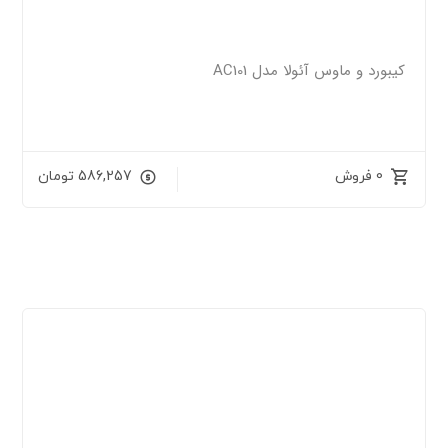
کیبورد و ماوس آئولا مدل AC101
0 فروش
586,257
تومان