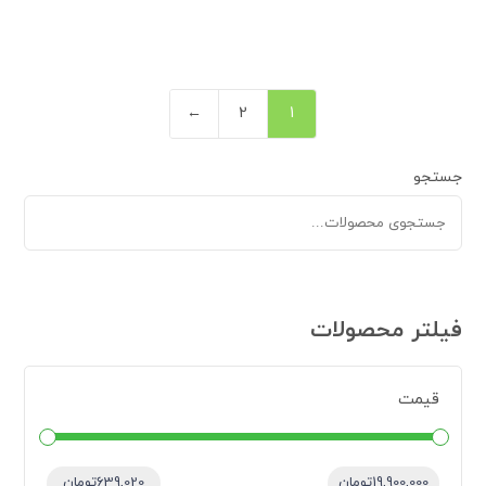
←
2
1
جستجو
فیلتر محصولات
قیمت
قیمت:
—
19,900,000تومان
639,020تومان