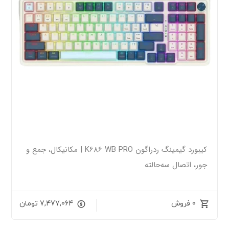
کیبورد گیمینگ ردراگون K686 WB PRO | مکانیکال، جمع و
جور، اتصال سه‌حالته
0 فروش
7,477,064
تومان