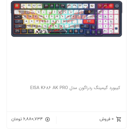
کیبورد گیمینگ ردراگون مدل EISA K686 AK PRO
0 فروش
6,880,734
تومان