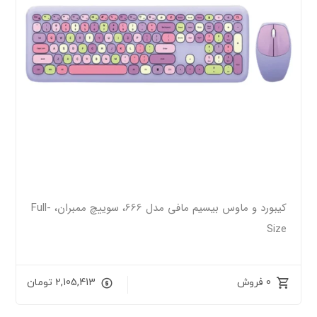
کیبورد و ماوس بیسیم مافی مدل 666، سوییچ ممبران، Full-
Size
0 فروش
2,105,413
تومان