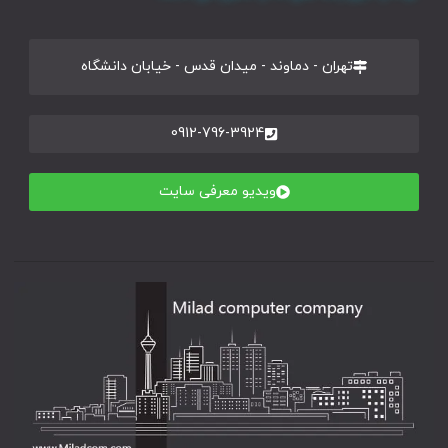
تهران - دماوند - میدان قدس - خیابان دانشگاه
0912-796-3924
ویدیو معرفی سایت