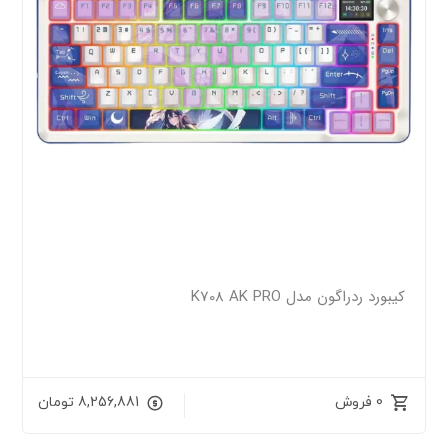
کیبورد ردراگون مدل K708 AK PRO
0 فروش
8,256,881
تومان