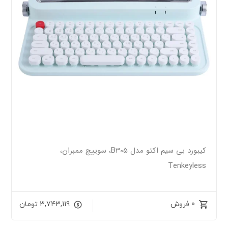
کیبورد بی سیم اکتو مدل B305، سوییچ ممبران،
Tenkeyless
0 فروش
3,743,119
تومان