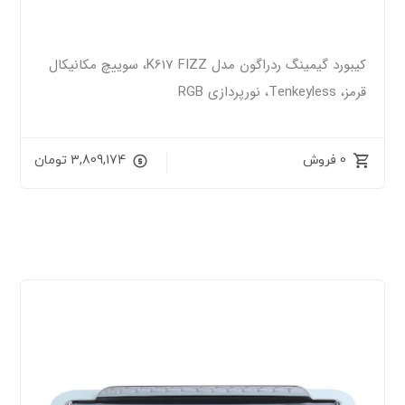
کیبورد گیمینگ ردراگون مدل K617 FIZZ، سوییچ مکانیکال
قرمز، Tenkeyless، نورپردازی RGB
0 فروش
3,809,174
تومان