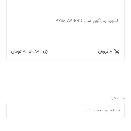
کیبورد ردراگون مدل K708 AK PRO
0 فروش
8,256,881
تومان
جستجو