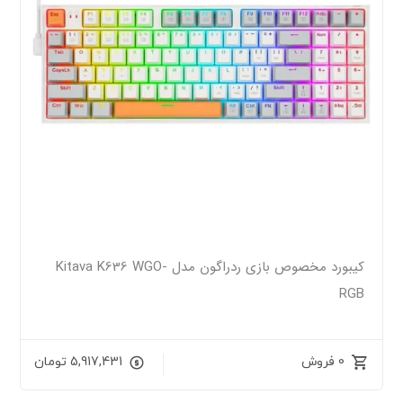
کیبورد مخصوص بازی ردراگون مدل Kitava K636 WGO-
RGB
0 فروش
5,917,431
تومان