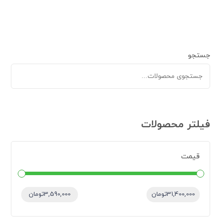
جستجو
فیلتر محصولات
قیمت
قیمت:
—
31,400,000تومان
3,590,000تومان