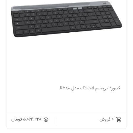
کیبورد بی‌سیم لاجیتک مدل K580
0 فروش
5,064,220
تومان