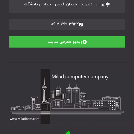
تهران - دماوند - میدان قدس - خیابان دانشگاه
0912-796-3924
ویدیو معرفی سایت