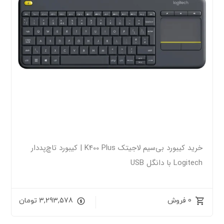
خرید کیبورد بی‌سیم لاجیتک K400 Plus | کیبورد تاچ‌پددار
Logitech با دانگل USB
0 فروش
3,293,578
تومان