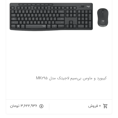
کیبورد و ماوس بی‌سیم لاجیتک مدل MK295
0 فروش
3,622,936
تومان