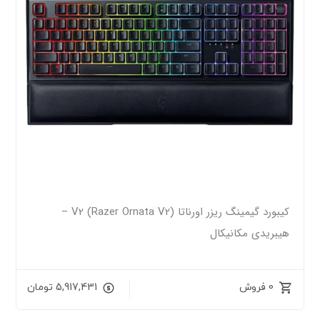
کیبورد گیمینگ ریزر اورناتا V2 (Razer Ornata V2) –
هیبریدی مکانیکال
0 فروش
5,917,431
تومان