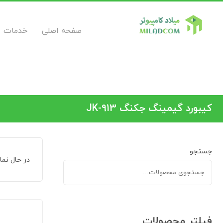
صفحه اصلی
خدمات
کیبورد گیمینگ جکنگ JK-913
جستجو
در حال نم
فیلتر محصولات