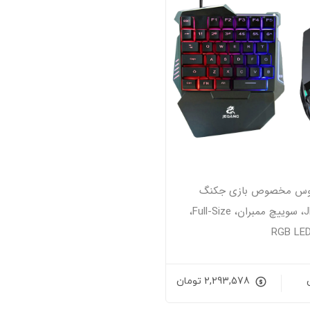
موس مخصوص بازی جکنگ
مدل JK-913، سوییچ ممبران، Full-Size،
2,293,578
تومان