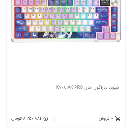
کیبورد ردراگون مدل K708 AK PRO
0 فروش
8,256,881
تومان