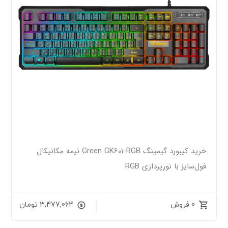
خرید کیبورد گیمینگ Green GK601-RGB نیمه مکانیکال
فول‌سایز با نورپردازی RGB
0 فروش
3,477,064
تومان