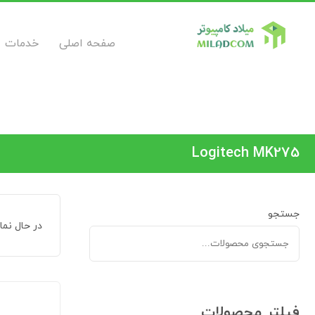
صفحه اصلی
خدمات
Logitech MK275
جستجو
در حال نم
فیلتر محصولات