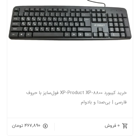
خرید کیبورد XP-Product XP-8800 فول‌سایز با حروف
فارسی | بی‌صدا و بادوام
0 فروش
467,890
تومان