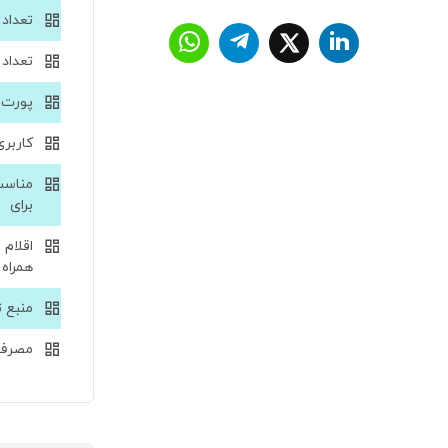
تعداد پو
تعداد پ
پورت usb c
کاربری
مناس
برای
اقلام
همراه
منبع 
مصرف 