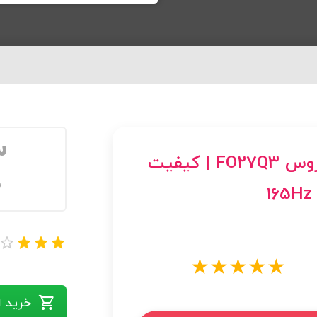
3
مانیتور گیمینگ 27 اینچ گیگابایت آروس FO27Q3 | کیفیت
ف
★★★★★
خرید از