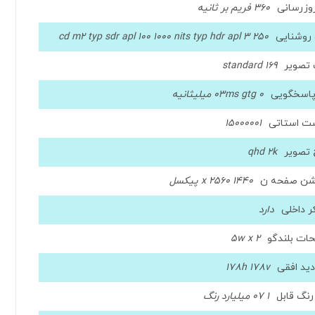
روزرسانی
360 فریم بر ثانیه
وشنایی
250 cd m2 typ sdr apl 100 1000 nits typ hdr apl 3
تصویر
169 standard
پاسخگویی
0 03ms gtg میلیثانیه
ست استاتی
15000001
تصویر
qhd 2k
شن صفحه ن
1440 x 2560 پیکسل
ر داخلی
دارد
ات بلندگو
5w x 2
دید افقی
178h 178v
رنگ قابل
1 07 میلیارد رنگ