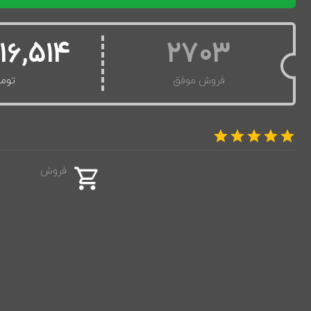
16,514
2703
فروش موفق
توما
فروش