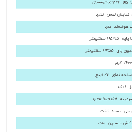
کالا
2800012063462
 نمایش لمس
ندارد
ت هوشمند
دارد
ا پایه
615315 سانتیمتر
بدون پای
61355 سانتیمتر
7200 گرم
صفحه نمای
27 اینچ
ل
oled
سزمینه
quantom dot
راحی صفحه
تخت
وکش صفحهن
مات