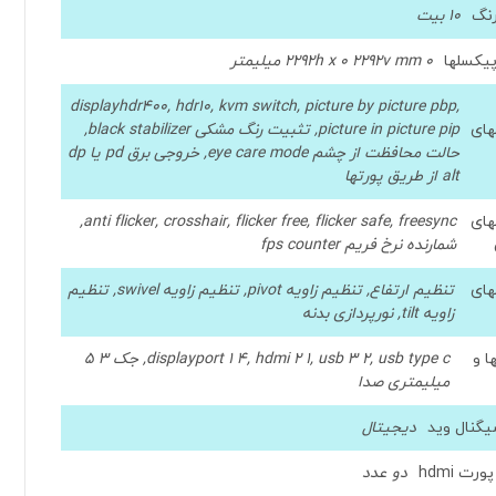
نگ
10 بیت
پیکسلها
0 2292h x 0 2292v mm میلیمتر
displayhdr400, hdr10, kvm switch, picture by picture pbp,
های
picture in picture pip, تثبیت رنگ مشکی black stabilizer,
حالت محافظت از چشم eye care mode, خروجی برق pd یا dp
alt از طریق پورتها
های
anti flicker, crosshair, flicker free, flicker safe, freesync,
شمارنده نرخ فریم fps counter
های
تنظیم ارتفاع, تنظیم زاویه pivot, تنظیم زاویه swivel, تنظیم
زاویه tilt, نورپردازی بدنه
ا و
displayport 1 4, hdmi 2 1, usb 3 2, usb type c, جک 3 5
میلیمتری صدا
یگنال وید
دیجیتال
ورت hdmi
دو عدد