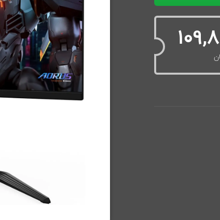
109,8
ن