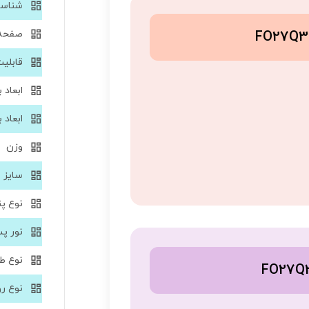
شناسه 
صفحه
قابلی
ابعاد ب
ابعاد 
وزن
سایز 
نوع پن
نور پ
نوع ط
نوع ر