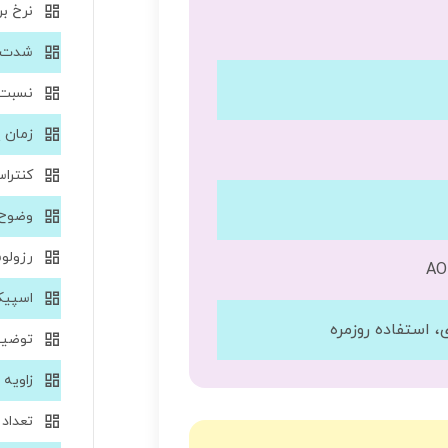
نرخ ب
شدت ر
نسبت 
زمان 
کنترا
وضوح 
رزولو
اسپیک
، استفاده روزمره
توضیح
زاویه 
تعداد 