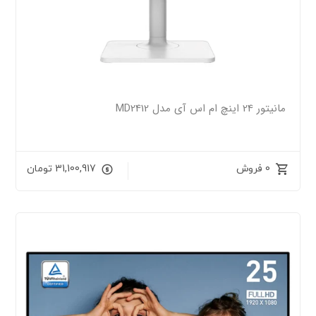
مانیتور 24 اینچ ام اس آی مدل MD2412
0 فروش
31,100,917
تومان