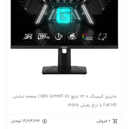
مانیتور گیمینگ 23.8 اینچ MSI G244PF-E2 | صفحه نمایش
Full HD با نرخ رفرش 165Hz
0 فروش
19,174,312
تومان