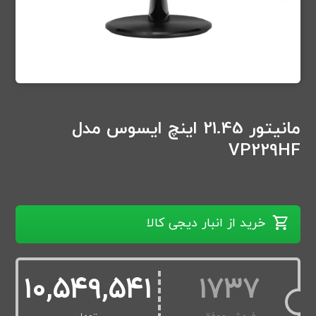
مانیتور 21.45 اینچ ایسوس مدل
VP229HF
خرید از انبار دیجی کالا
10,549,541
1737