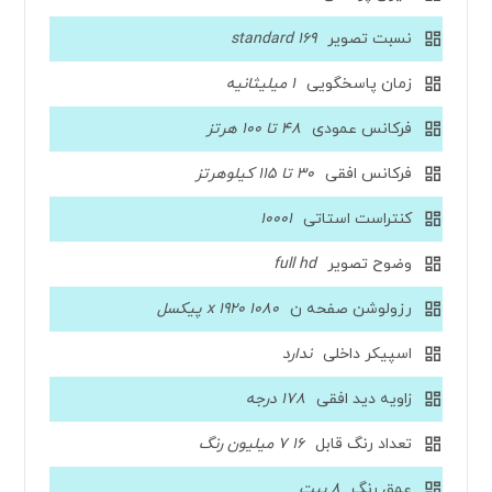
نسبت تصویر
169 standard
زمان پاسخگویی
1 میلیثانیه
فرکانس عمودی
48 تا 100 هرتز
فرکانس افقی
30 تا 115 کیلوهرتز
کنتراست استاتی
10001
وضوح تصویر
full hd
رزولوشن صفحه ن
1080 x 1920 پیکسل
اسپیکر داخلی
ندارد
زاویه دید افقی
178 درجه
تعداد رنگ قابل
16 7 میلیون رنگ
عمق رنگ
8 بیت