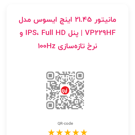
مانیتور 21.45 اینچ ایسوس مدل
VP229HF | پنل IPS، Full HD و
نرخ تازه‌سازی 100Hz
QR-code
★★★★★