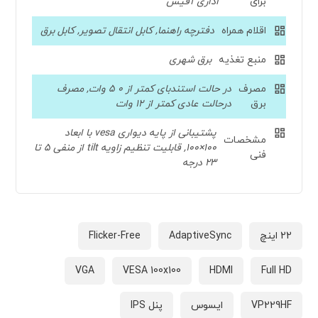
برای
اداری آفیس
اقلام همراه
دفترچه راهنما, کابل انتقال تصویر, کابل برق
منبع تغذیه
برق شهری
مصرف
در حالت استندبای کمتر از 0 5 وات, مصرف
برق
درحالت عادی کمتر از 12 وات
پشتیبانی از پایه دیواری vesa با ابعاد
مشخصات
100×100, قابلیت تنظیم زاویه tilt از منفی 5 تا
فنی
23 درجه
22 اینچ
AdaptiveSync
Flicker-Free
VGA
VESA 100x100
HDMI
Full HD
VP229HF
ایسوس
پنل IPS