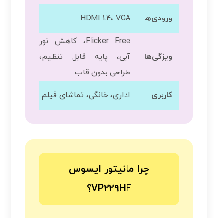
ورودی‌ها
HDMI 1.4، VGA
Flicker Free، کاهش نور
ویژگی‌ها
آبی، پایه قابل تنظیم،
طراحی بدون قاب
کاربری
اداری، خانگی، تماشای فیلم
چرا مانیتور ایسوس
VP229HF؟