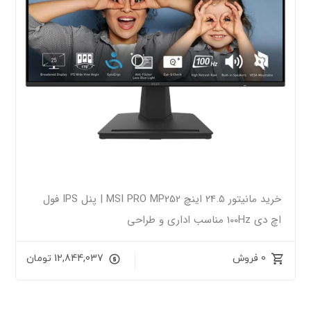
خرید مانیتور 24.5 اینچ MSI PRO MP252 | پنل IPS فول
اچ دی 100Hz مناسب اداری و طراحی
0 فروش
12,844,037
تومان