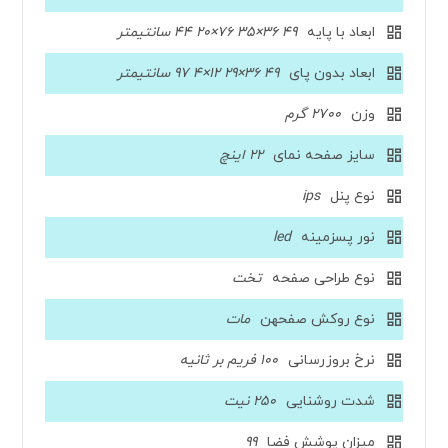
ابعاد با پایه
49 36×35 76×20 44 سانتیمتر
ابعاد بدون پای
49 36×29 12×4 97 سانتیمتر
وزن
2700 گرم
سایز صفحه نمای
22 اینچ
نوع پنل
ips
نور پسزمینه
led
نوع طراحی صفحه
تخت
نوع روکش صفحهن
مات
نرخ بروزرسانی
100 فریم بر ثانیه
شدت روشنایی
250 نیت
میزان پوشش فضا
99