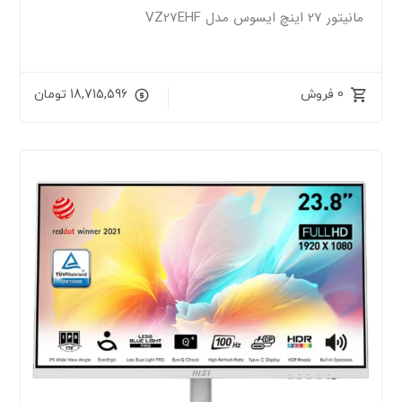
مانیتور 27 اینچ ایسوس مدل VZ27EHF
0 فروش
18,715,596
تومان