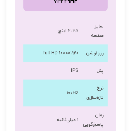
VP229HF
سایز
21.45 اینچ
صفحه
رزولوشن
Full HD 1080×1920
پنل
IPS
نرخ
100Hz
تازه‌سازی
زمان
1 میلی‌ثانیه
پاسخ‌گویی