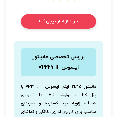
خرید از انبار دیجی کالا
بررسی تخصصی مانیتور
ایسوس VP229HF
مانیتور 21.45 اینچ ایسوس VP229HF
با
پنل IPS و رزولوشن Full HD، تصویری
شفاف، زاویه دید گسترده و تجربه‌ای
مناسب برای کاربری اداری، خانگی و تماشای