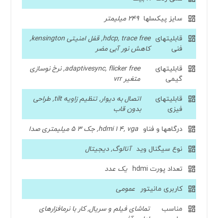
سایز پیکسلها
249 میلیمتر
قابلیتهای
hdcp, trace free, قفل امنیتی kensington,
فنی
کاهش نور آبی مضر
قابلیتهای
adaptivesync, flicker free, نرخ نوسازی
گیمی
متغیر vrr
قابلیتهای
اتصال به دیوار, تنظیم زاویه tilt, طراحی
فیزی
بدون قاب
درگاهها و فناو
hdmi 1 4, vga, جک 3 5 میلیمتری صدا
نوع سیگنال وید
آنالوگ, دیجیتال
تعداد پورت hdmi
یک عدد
کاربری مانیتور
عمومی
مناسب
تماشای فیلم و سریال, کار با نرمافزارهای