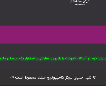
صر بفرد خود در آستانه تحولات بنیادین و عملیاتی و استقرار یک سیستم ج
® کلیه حقوق مرکز کامپیوتری میلاد محفوظ است ™