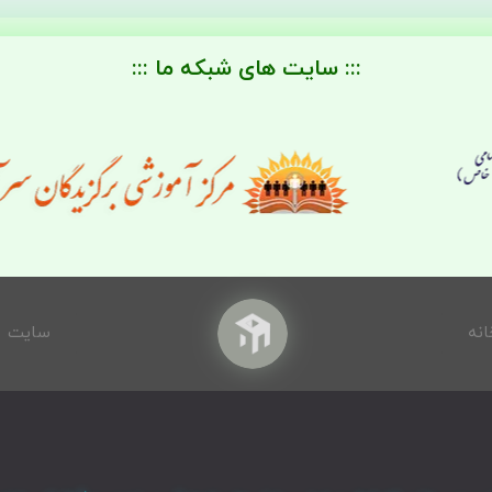
::: سایت های شبکه ما :::
انه
سایت