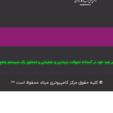
صر بفرد خود در آستانه تحولات بنیادین و عملیاتی و استقرار یک سیستم ج
® کلیه حقوق مرکز کامپیوتری میلاد محفوظ است ™