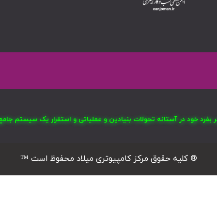
صر بفرد خود در آستانه تحولات بنیادین و عملیاتی و استقرار یک سیستم ج
® کلیه حقوق مرکز کامپیوتری میلاد محفوظ است ™