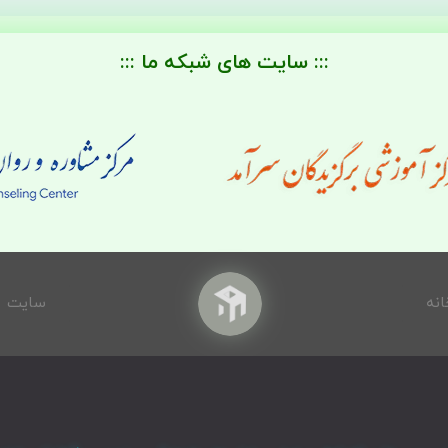
::: سایت های شبکه ما :::
انه
سایت