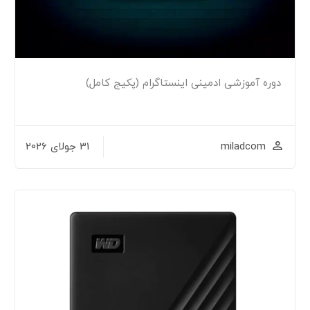
آموزشی ادمینی اینستاگرام (پکیج کامل)
miladc
31 جولای 2026