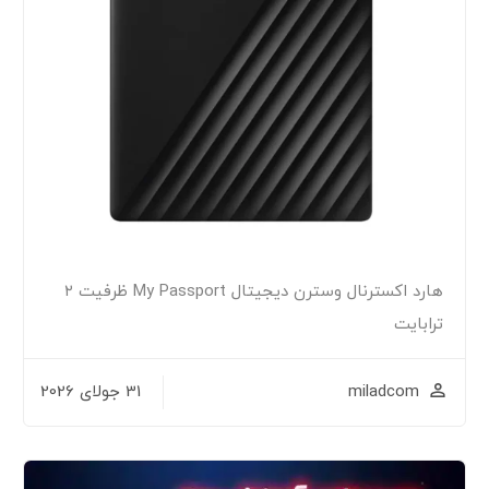
هارد اکسترنال وسترن دیجیتال My Passport ظرفیت ۲
یت
miladc
31 جولای 2026