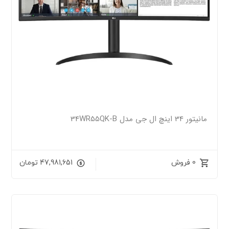
مانیتور 34 اینچ ال جی مدل 34WR55QK-B
0 فروش
47,981,651
تومان