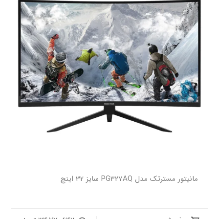
مانیتور مسترتک مدل PG327AQ سایز 32 اینچ