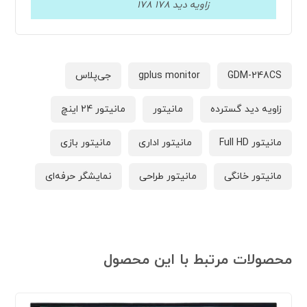
زاویه دید 178 178
GDM-248CS
gplus monitor
جی‌پلاس
زاویه دید گسترده
مانیتور
مانیتور 24 اینچ
مانیتور Full HD
مانیتور اداری
مانیتور بازی
مانیتور خانگی
مانیتور طراحی
نمایشگر حرفه‌ای
محصولات مرتبط با این محصول