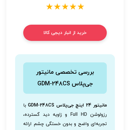
★★★★★
خرید از انبار دیجی کالا
بررسی تخصصی مانیتور
جی‌پلاس GDM-248CS
مانیتور 24 اینچ جی‌پلاس GDM-248CS
با
رزولوشن Full HD و زاویه دید گسترده،
تجربه‌ای واضح و بدون خستگی چشم ارائه