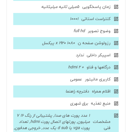
زمان پاسخگویی
5میلی ثانیه میلیثانیه
کنتراست استاتی
10001
وضوح تصویر
full hd
رزولوشن صفحه ن
1080 x 1920 پیکسل
اسپیکر داخلی
ندارد
درگاهها و فناو
hdmi 2 0
کاربری مانیتور
عمومی
اقلام همراه
دفترچه راهنما
منبع تغذیه
برق شهری
1 عدد پورت های صدا, پشتیبانی از رنگ 16 7
مشخصات
میلیون, پورتهای اتصال پورت hdmi, تعداد
فنی
پورت vga یا d sub یک عدد, خروجی هدفون,