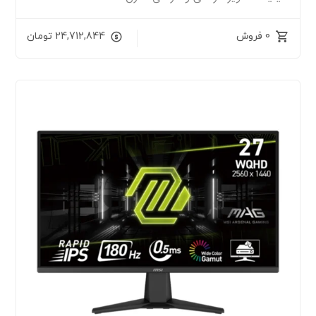
0 فروش
24,712,844
تومان