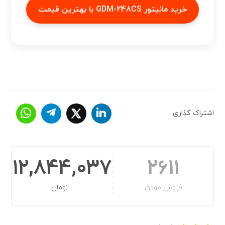
خرید مانیتور GDM-248CS با بهترین قیمت
اشتراک گذاری
12,844,037
2611
فروش موفق
تومان