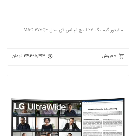
مانیتور گیمینگ 27 اینچ ام اس آی مدل MAG 275QF
0 فروش
24,495,413
تومان