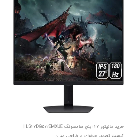
خرید مانیتور 27 اینچ سامسونگ LS27DG502EMXUE |
کیفیت تصویر حرفه‌ای و طراحی مدرن