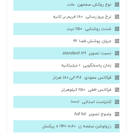
نوع روکش صفحهن
مات
نرخ بروزرسانی
180 فریم بر ثانیه
شدت روشنایی
250 نیت
میزان پوشش فضا
99
نسبت تصویر
169 standard
زمان پاسخگویی
1 میلیثانیه
فرکانس عمودی
48 الی 180 هرتز
فرکانس افقی
250 کیلوهرتز
کنتراست استاتی
10001
وضوح تصویر
full hd
رزولوشن صفحه ن
1080 x 1920 پیکسل