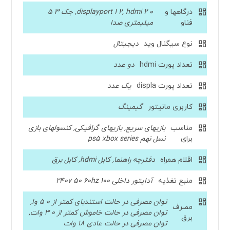
درگاهها و
displayport 1 2, hdmi 2 0, جک 3 5
فناو
میلیمتری صدا
نوع سیگنال وید
دیجیتال
تعداد پورت hdmi
دو عدد
تعداد پورت displa
یک عدد
کاربری مانیتور
گیمینگ
مناسب
بازیهای سریع, بازیهای گرافیکی, کنسولهای بازی
برای
نسل نهم ps5 xbox series
اقلام همراه
دفترچه راهنما, کابل hdmi, کابل برق
منبع تغذیه
آداپتور داخلی 100 240v 50 60hz
توان مصرفی در حالت استندبای کمتر از 0 5 وا,
مصرف
توان مصرفی در حالت خاموش کمتر از 0 3 وات,
برق
توان مصرفی در حالت عادی 18 وات