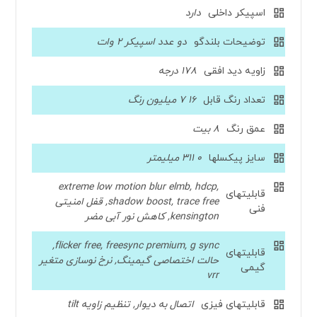
اسپیکر داخلی
دارد
توضیحات بلندگو
دو عدد اسپیکر 2 وات
زاویه دید افقی
178 درجه
تعداد رنگ قابل
16 7 میلیون رنگ
عمق رنگ
8 بیت
سایز پیکسلها
۰ ۳۱۱ میلیمتر
extreme low motion blur elmb, hdcp,
قابلیتهای
shadow boost, trace free, قفل امنیتی
فنی
kensington, کاهش نور آبی مضر
flicker free, freesync premium, g sync,
قابلیتهای
حالت اختصاصی گیمینگ, نرخ نوسازی متغیر
گیمی
vrr
قابلیتهای فیزی
اتصال به دیوار, تنظیم زاویه tilt