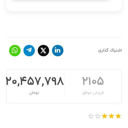
اشتراک گذاری
20,457,798
2105
فروش موفق
تومان