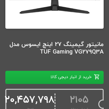
مانیتور گیمینگ 27 اینچ ایسوس مدل
TUF Gaming VG279Q3A
خرید از انبار دیجی کالا
20,457,798
2105