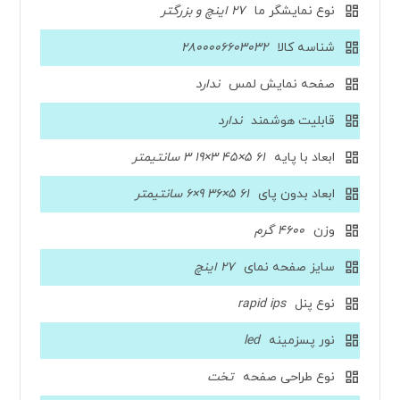
نوع نمایشگر ما
27 اینچ و بزرگتر
شناسه کالا
2800006603032
صفحه نمایش لمس
ندارد
قابلیت هوشمند
ندارد
ابعاد با پایه
61 5×45 3×19 3 سانتیمتر
ابعاد بدون پای
61 5×36 9×6 سانتیمتر
وزن
4600 گرم
سایز صفحه نمای
27 اینچ
نوع پنل
rapid ips
نور پسزمینه
led
نوع طراحی صفحه
تخت