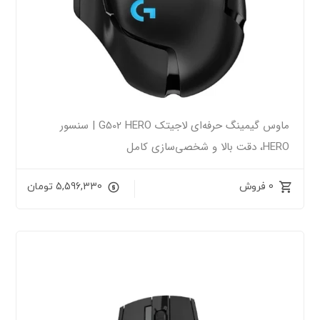
ماوس گیمینگ حرفه‌ای لاجیتک G502 HERO | سنسور
HERO، دقت بالا و شخصی‌سازی کامل
0 فروش
5,596,330
تومان