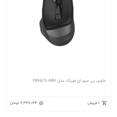
ماوس بی سیم ای فورتک مدل FB45CS-AIR2
0 فروش
2,477,064
تومان