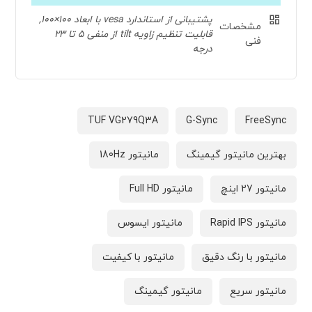
پشتیبانی از استاندارد vesa با ابعاد 100×100,
مشخصات
قابلیت تنظیم زاویه tilt از منفی 5 تا 23
فنی
درجه
TUF VG279Q3A
G-Sync
FreeSync
بهترین مانیتور گیمینگ
مانیتور 180Hz
مانیتور 27 اینچ
مانیتور Full HD
مانیتور Rapid IPS
مانیتور ایسوس
مانیتور با رنگ دقیق
مانیتور با کیفیت
مانیتور سریع
مانیتور گیمینگ