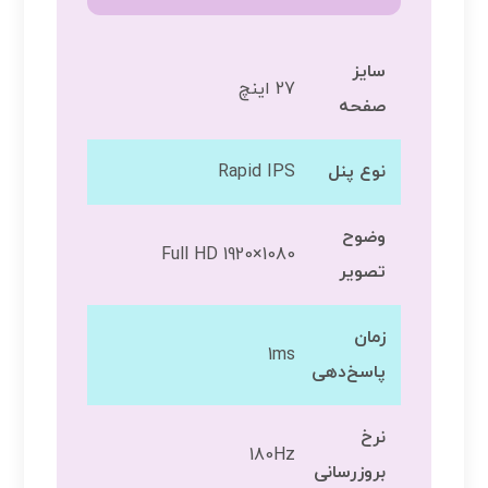
سایز
27 اینچ
صفحه
نوع پنل
Rapid IPS
وضوح
Full HD 1920×1080
تصویر
زمان
1ms
پاسخ‌دهی
نرخ
180Hz
بروزرسانی