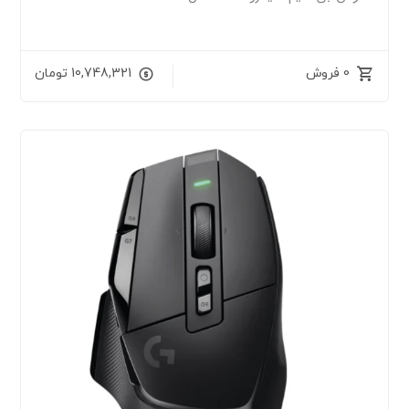
0 فروش
10,748,321
تومان