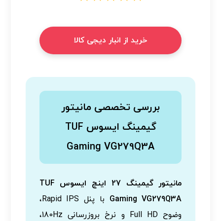
خرید از انبار دیجی کالا
بررسی تخصصی مانیتور
گیمینگ ایسوس TUF
Gaming VG279Q3A
مانیتور گیمینگ 27 اینچ ایسوس TUF
Gaming VG279Q3A
با پنل Rapid IPS،
وضوح Full HD و نرخ بروزرسانی 180Hz،