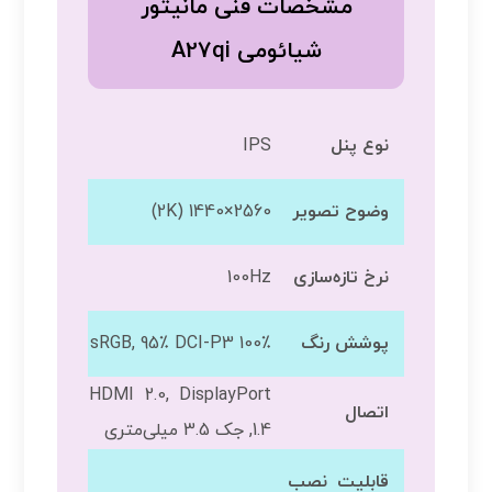
مشخصات فنی مانیتور
شیائومی A27qi
نوع پنل
IPS
وضوح تصویر
2560×1440 (2K)
نرخ تازه‌سازی
100Hz
پوشش رنگ
100٪ sRGB, 95٪ DCI-P3
HDMI 2.0, DisplayPort
اتصال
1.4, جک 3.5 میلی‌متری
قابلیت نصب