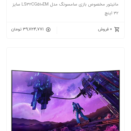
مانیتور مخصوص بازی سامسونگ مدل LS32CG510EM سایز
32 اینچ
0 فروش
39,724,771
تومان