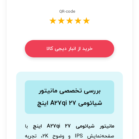
QR-code
★★★★★
خرید از انبار دیجی کالا
بررسی تخصصی مانیتور
شیائومی A27qi 27 اینچ
مانیتور شیائومی A27qi 27 اینچ
با
صفحه‌نمایش IPS و وضوح 2K، تجربه