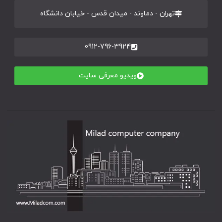
تهران - دماوند - میدان قدس - خیابان دانشگاه
0912-796-3924
ویدیو معرفی سایت