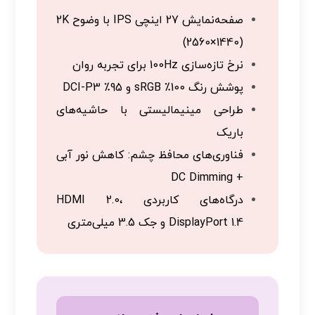
صفحه‌نمایش 27 اینچی IPS با وضوح 2K
(2560×1440)
نرخ تازه‌سازی 100Hz برای تجربه روان
پوشش رنگ 100٪ sRGB و 95٪ DCI-P3
طراحی مینیمالیستی با حاشیه‌های
باریک
فناوری‌های محافظ چشم: کاهش نور آبی
+ DC Dimming
درگاه‌های کاربردی HDMI 2.0،
DisplayPort 1.4 و جک 3.5 میلی‌متری