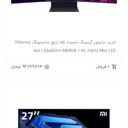
خرید مانیتور گیمینگ خمیده 55 اینچ سامسونگ Odyssey
Ark LS55BG970NMXUE | 4K 165Hz Mini LED
0 فروش
94,269,284
تومان