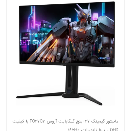
مانیتور گیمینگ 27 اینچ گیگابایت آروس FO27Q3 با کیفیت
QHD و نرخ تازه‌سازی 165Hz