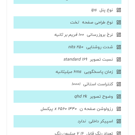
نوع پنل
ips
نوع طراحی صفحه
تخت
نرخ بروزرسانی
100 فریم بر ثانیه
شدت روشنایی
250 nits
نسبت تصویر
169 standard
زمان پاسخگویی
6ms میلیثانیه
کنتراست استاتی
10001
وضوح تصویر
qhd 2k
رزولوشن صفحه ن
1440 x 2560 پیکسل
اسپیکر داخلی
ندارد
تعداد رنگ قابل
16 7 میلیون رنگ