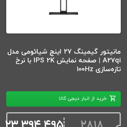
مانیتور گیمینگ 27 اینچ شیائومی مدل
A27qi | صفحه نمایش IPS 2K با نرخ
تازه‌سازی 100Hz
خرید از انبار دیجی کالا
23,394,495
2818