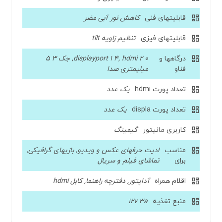
قابلیتهای فنی
کاهش نور آبی مضر
قابلیتهای فیزی
تنظیم زاویه tilt
درگاهها و
displayport 1 4, hdmi 2 0, جک 3 5
فناو
میلیمتری صدا
تعداد پورت hdmi
یک عدد
تعداد پورت displa
یک عدد
کاربری مانیتور
گیمینگ
مناسب
ادیت حرفهای عکس و ویدیو, بازیهای گرافیکی,
برای
تماشای فیلم و سریال
اقلام همراه
آداپتور, دفترچه راهنما, کابل hdmi
منبع تغذیه
12v 3a