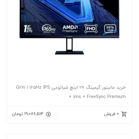
خرید مانیتور گیمینگ 27 اینچ شیائومی G27i | 165Hz IPS
+ 1ms + FreeSync Premium
0 فروش
19,086,514
تومان