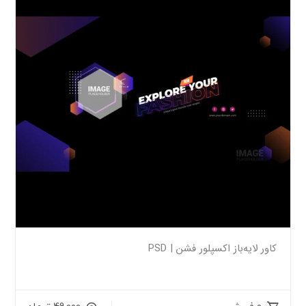
کاور لایه‌باز اکسپلور فشن | PSD