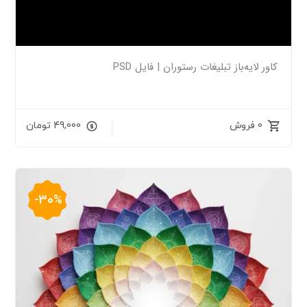
کاور لایه‌باز تبلیغات رستوران | فایل PSD
0 فروش
49,000
تومان
-30%