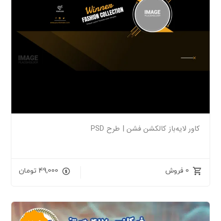
کاور لایه‌باز کالکشن فشن | طرح PSD
0 فروش
49,000
تومان