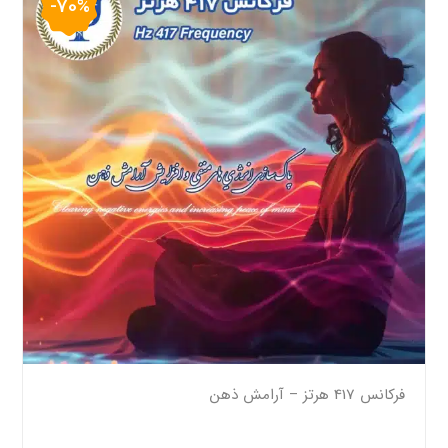
-70%
فرکانس 417 هرتز – آرامش ذهن