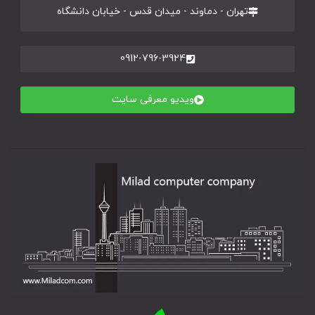
تهران - دماوند - میدان قدس - خیابان دانشگاه
0912-796-3924
ویدیو معرفی سایت