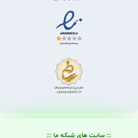
::: سایت های شبکه ما :::