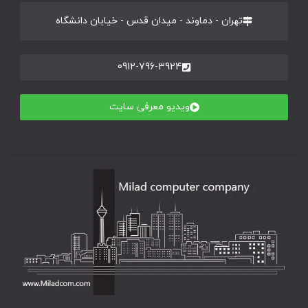
تهران - دماوند - میدان قدس - خیابان دانشگاه
0912-796-3924
ویدیو معرفی سایت