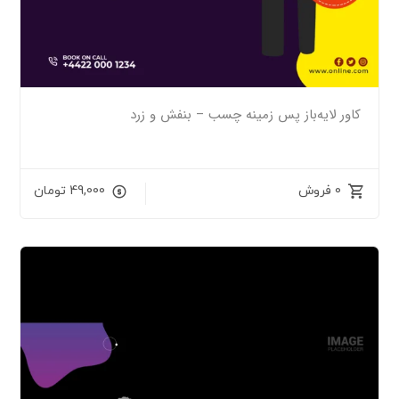
کاور لایه‌باز پس زمینه چسب – بنفش و زرد
0 فروش
49,000
تومان